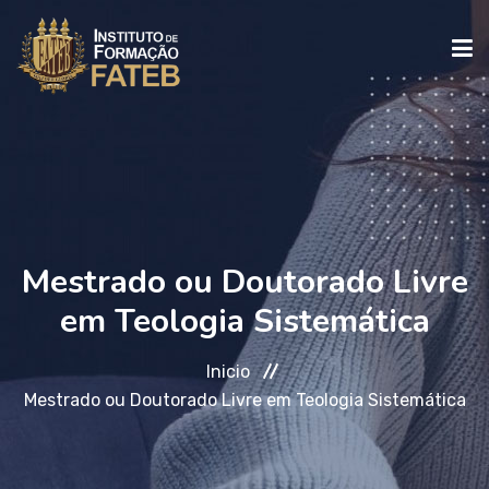
INICIO
INSTITUCIONAL
Mestrado ou Doutorado Livre
CURSOS
em Teologia Sistemática
FALE CONOSCO
Inicio
Mestrado ou Doutorado Livre em Teologia Sistemática